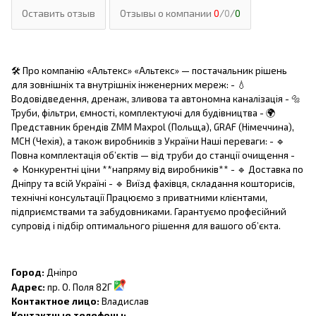
Оставить отзыв
Отзывы о компании
0
/
0
/
0
🛠 Про компанію «Альтекс» «Альтекс» — постачальник рішень
для зовнішніх та внутрішніх інженерних мереж: - 💧
Водовідведення, дренаж, зливова та автономна каналізація - 🔩
Труби, фільтри, ємності, комплектуючі для будівництва - 🌍
Представник брендів ZMM Maxpol (Польща), GRAF (Німеччина),
MCH (Чехія), а також виробників з України Наші переваги: - 🔹
Повна комплектація об’єктів — від труби до станції очищення -
🔹 Конкурентні ціни **напряму від виробників** - 🔹 Доставка по
Дніпру та всій Україні - 🔹 Виїзд фахівця, складання кошторисів,
технічні консультації Працюємо з приватними клієнтами,
підприємствами та забудовниками. Гарантуємо професійний
супровід і підбір оптимального рішення для вашого об’єкта.
Город:
Дніпро
Адрес:
пр. О. Поля 82Г
Контактное лицо:
Владислав
Контактные телефоны: