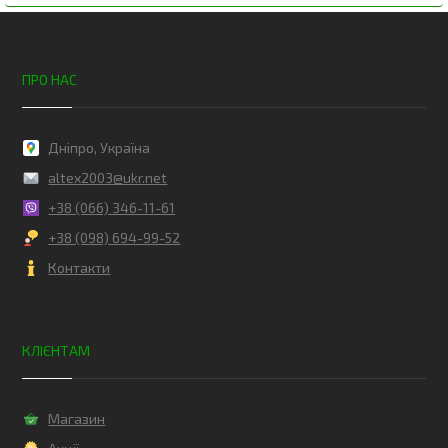
ПРО НАС
Дніпро, Україна
altex2003@ukr.net
+38 (066) 346-11-61
+38 (098) 694-99-52
Контакти
КЛІЄНТАМ
Магазин