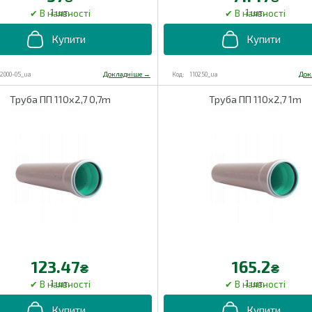
1 шт.
1 шт.
72000-05_ua
110250_ua
Труба ПП 110х2,7 0,7m
Труба ПП 110х2,7 1m
123.47
165.2
₴
₴
1 шт.
1 шт.