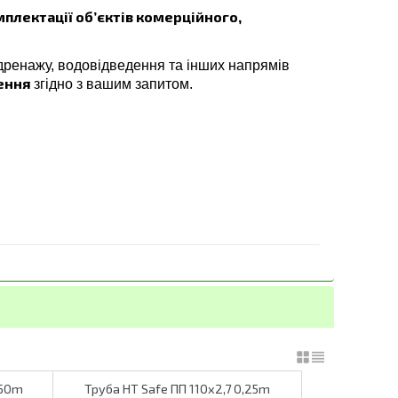
плектації об’єктів комерційного,
дренажу, водовідведення та інших напрямів
ення
згідно з вашим запитом.
150m
Труба HT Safe ПП 110х2,7 0,25m