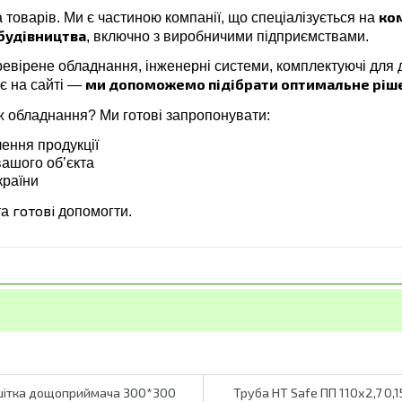
ком
 товарів. Ми є частиною компанії, що спеціалізується на
 будівництва
, включно з виробничими підприємствами.
ревірене обладнання, інженерні системи, комплектуючі для 
ми допоможемо підібрати оптимальне ріш
ає на сайті —
ж обладнання? Ми готові запропонувати:
лення продукції
вашого об’єкта
країни
готові
та
допомогти.
шітка дощоприймача 300*300
Труба HT Safe ПП 110х2,7 0,