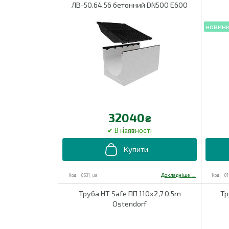
ЛВ-50.64.56 бетонний DN500 Е600
32040
₴
1 шт.
0531_ua
0
Труба HT Safe ПП 110х2,7 0,5m
Тр
Ostendorf