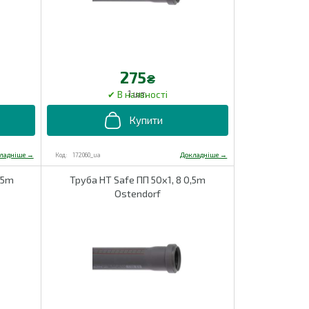
275
₴
1 шт.
172060_ua
,75m
Труба HT Safe ПП 50х1, 8 0,5m
Ostendorf