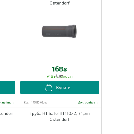
Ostendorf
168
₴
1 шт.
175010-05_ua
tendorf
Труба HT Safe ПП 110х2, 7 1,5m
Ostendorf