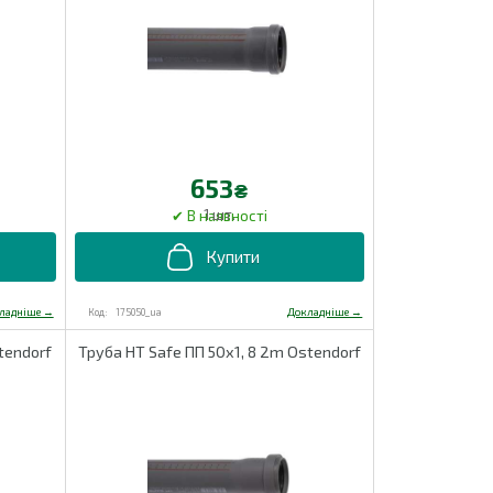
653
₴
1 шт.
175050_ua
tendorf
Труба HT Safe ПП 50х1, 8 2m Ostendorf