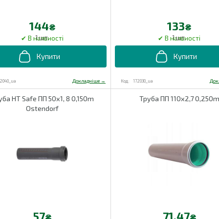
144
133
₴
₴
1 шт.
1 шт.
72040_ua
172030_ua
уба HT Safe ПП 50х1, 8 0,150m
Труба ПП 110х2,7 0,250
Ostendorf
57
71.47
₴
₴