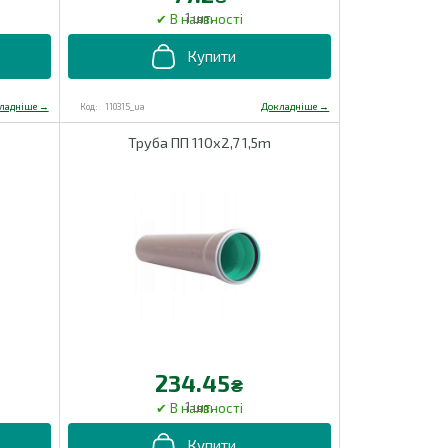
1 шт.
110315_ua
Труба ПП 110х2,7 1,5m
234.45
₴
1 шт.