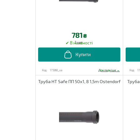
781
₴
1 шт.
175060_ua
1
Труба HT Safe ПП 50х1, 8 1,5m Ostendorf
Труба