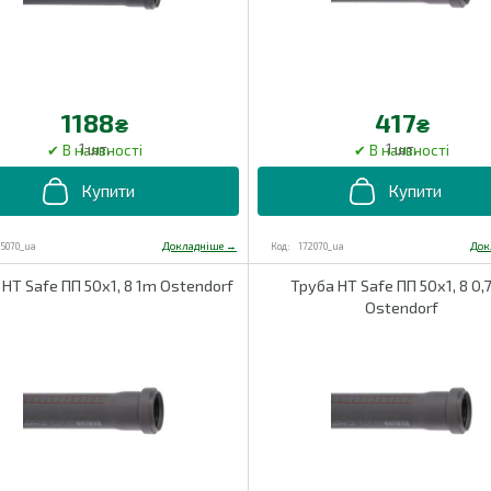
1188
417
₴
₴
1 шт.
1 шт.
75070_ua
172070_ua
 HT Safe ПП 50х1, 8 1m Ostendorf
Труба HT Safe ПП 50х1, 8 0
Ostendorf