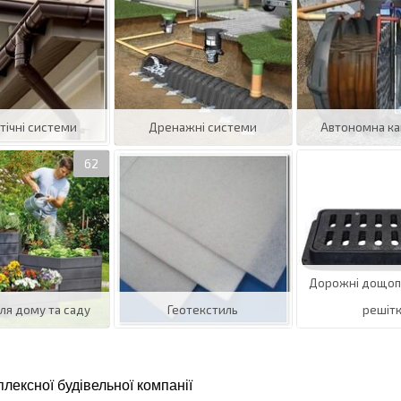
тічні системи
Дренажні системи
Автономна кан
Дорожні дощоп
ля дому та саду
Геотекстиль
решіт
плексної будівельної компанії