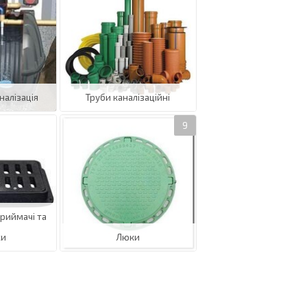
алізація
Труби каналізаційні
риймачі та
ки
Люки