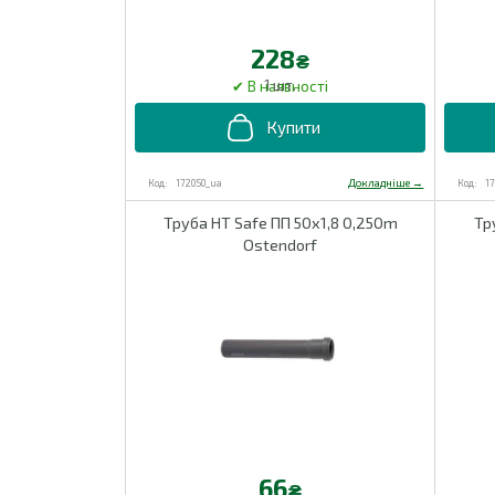
228
₴
1 шт.
172050_ua
1
Труба HT Safe ПП 50х1,8 0,250m
Тр
Ostendorf
66
₴