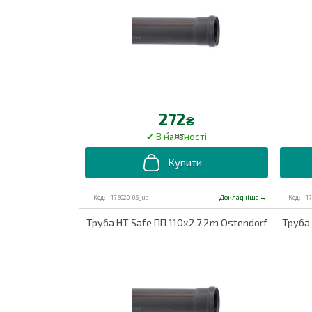
272
₴
1 шт.
175020-05_ua
1
Труба HT Safe ПП 110х2,7 2m Ostendorf
Труба 