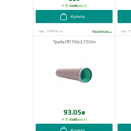
1 шт.
172010-05_ua
1
Труба ПП 110х2,7 0,5m
93.05
₴
1 шт.