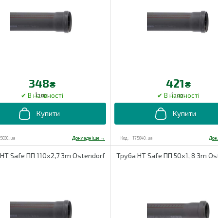
348
421
₴
₴
1 шт.
1 шт.
75030_ua
175040_ua
HT Safe ПП 110х2,7 3m Ostendorf
Труба HT Safe ПП 50х1, 8 3m Os