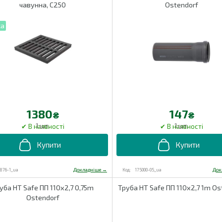
чавунна, С250
Ostendorf
1380
147
₴
₴
1 шт.
1 шт.
1876-1_ua
175000-05_ua
уба HT Safe ПП 110х2,7 0,75m
Труба HT Safe ПП 110х2,7 1m Os
Ostendorf