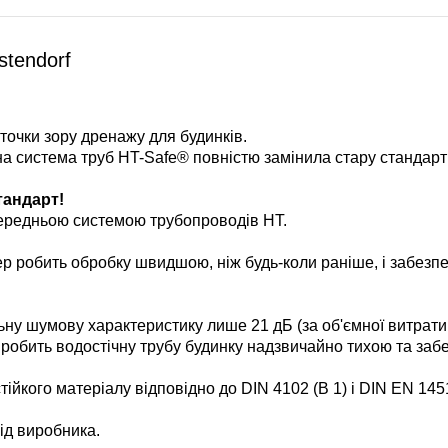
tendorf
точки зору дренажу для будинків.
на система труб HT-Safe® повністю замінила стару стандарт
тандарт!
опередньою системою трубопроводів HT.
р робить обробку швидшою, ніж будь-коли раніше, і забезп
ьну шумову характеристику лише 21 дБ (за об'ємної витрати 
робить водостічну трубу будинку надзвичайно тихою та забе
ійкого матеріалу відповідно до DIN 4102 (B 1) і DIN EN 145
від виробника.