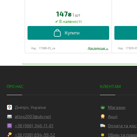
147
₴
1 шт
175000-05_ua
175010-0
ПРО НАС
КЛІЄНТАМ
Дніпро, Україна
Магазин
altex2003@ukr.net
Акції
+38 (066) 346-11-61
Оплата та дос
+38 (098) 694-99-52
Обмін та пове