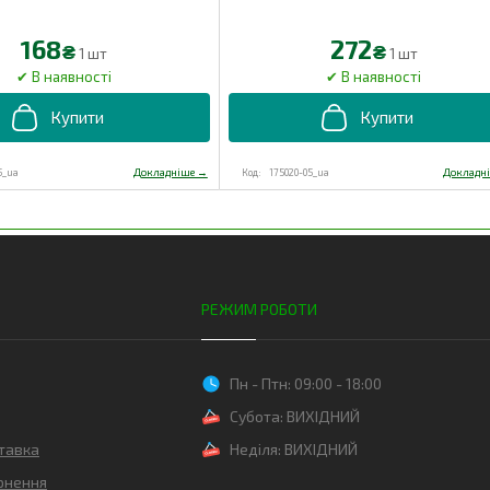
168
272
₴
₴
1 шт
1 шт
5_ua
175020-05_ua
РЕЖИМ РОБОТИ
Пн - Птн: 09:00 - 18:00
Субота: ВИХІДНИЙ
тавка
Неділя: ВИХІДНИЙ
рнення