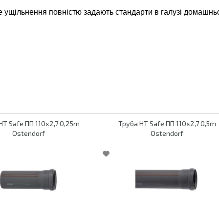
е ущільнення повністю задають стандарти в галузі домашньої
HT Safe ПП 110х2,7 0,25m
Труба HT Safe ПП 110х2,7 0,5m
Ostendorf
Ostendorf