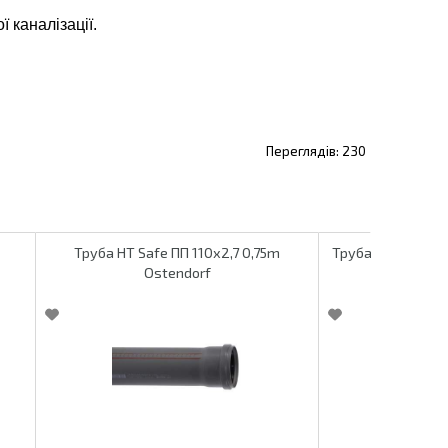
 каналізації.
230
Труба HT Safe ПП 110х2,7 0,75m
Труба HT Safe ПП
Ostendorf