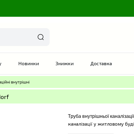
у
Новинки
Знижки
Доставка
аційні внутрішні
dorf
Труба внутрішньої каналізації
каналізації у житловому буд