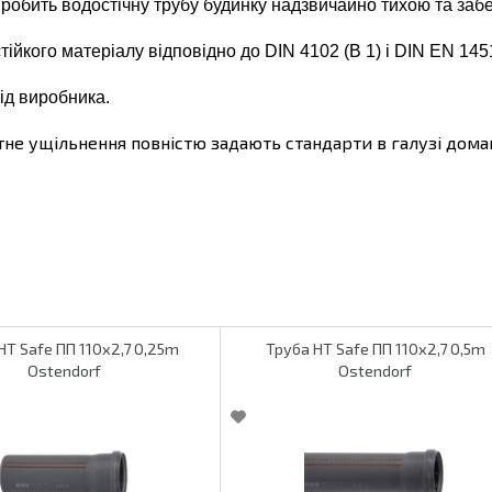
робить водостічну трубу будинку надзвичайно тихою та забе
ійкого матеріалу відповідно до DIN 4102 (B 1) і DIN EN 145
від виробника.
тне ущільнення повністю задають стандарти в галузі домаш
HT Safe ПП 110х2,7 0,25m
Труба HT Safe ПП 110х2,7 0,5m
Ostendorf
Ostendorf