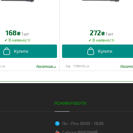
168
272
₴
₴
1 шт
1 шт
5_ua
175020-05_ua
РЕЖИМ РОБОТИ
Пн - Птн: 09:00 - 18:00
Субота: ВИХІДНИЙ