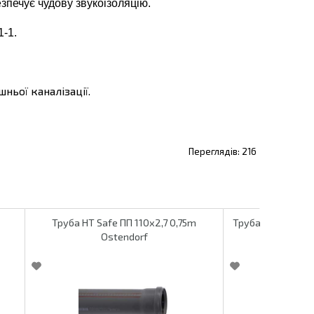
зпечує чудову звукоізоляцію.
1-1.
ньої каналізації.
216
Труба HT Safe ПП 110х2,7 0,75m
Труба HT Safe ПП
Ostendorf