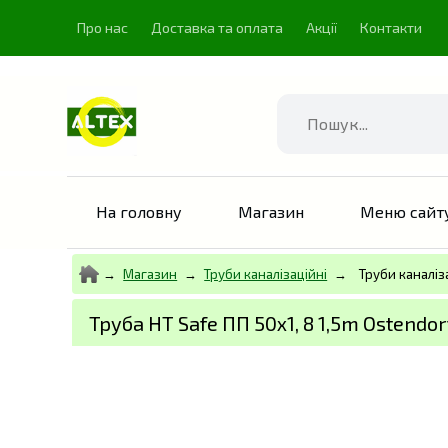
Про нас
Доставка та оплата
Акції
Контакти
Знайти
На головну
Магазин
Меню сайт
Магазин
Труби каналізаційні
Труби каналіз
Труба HT Safe ПП 50х1, 8 1,5m Ostendor