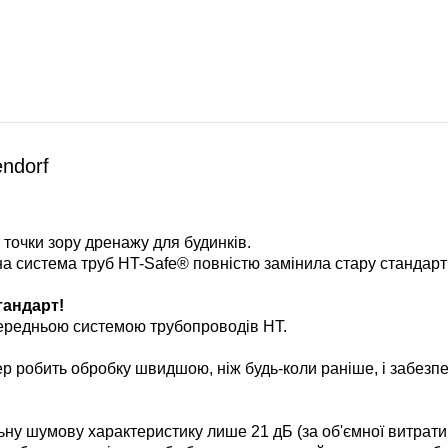
ndorf
точки зору дренажу для будинків.
на система труб HT-Safe® повністю замінила стару стандарт
тандарт!
опередньою системою трубопроводів HT.
р робить обробку швидшою, ніж будь-коли раніше, і забезп
ьну шумову характеристику лише 21 дБ (за об'ємної витрати 