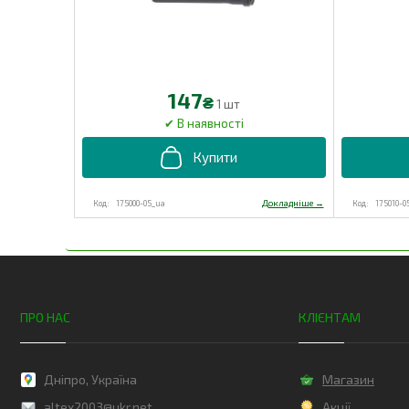
147
₴
1 шт
175000-05_ua
175010-0
ПРО НАС
КЛІЄНТАМ
Дніпро, Україна
Магазин
altex2003@ukr.net
Акції