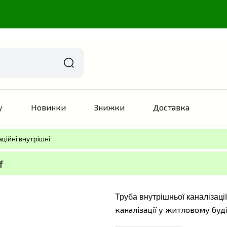
у
Новинки
Знижки
Доставка
аційні внутрішні
f
Труба внутрішньої каналізації
каналізації у житловому буд