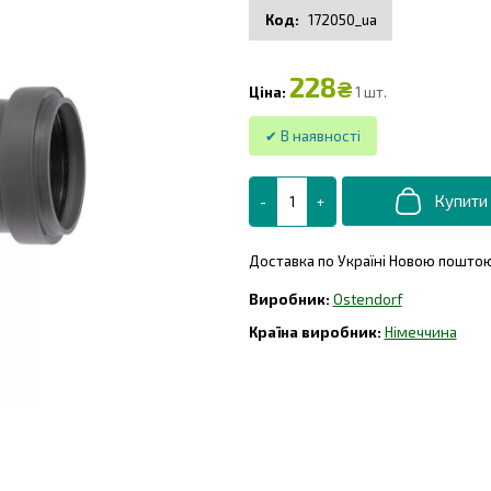
172050_ua
228
₴
1 шт.
Доставка по Україні Новою поштою,
Ostendorf
Німеччина