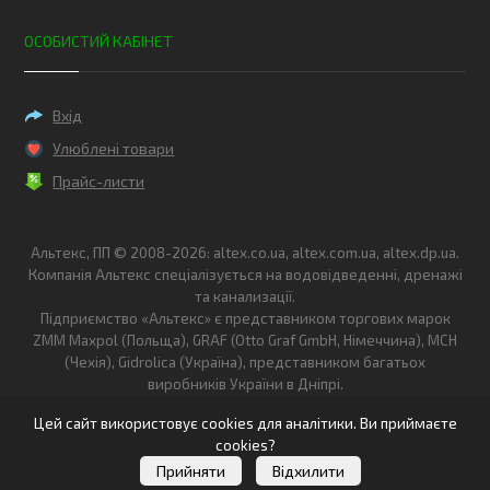
ОСОБИСТИЙ КАБІНЕТ
Вхід
Улюблені товари
Прайс-листи
Альтекс, ПП © 2008-2026: altex.co.ua, altex.com.ua, altex.dp.ua.
Компанія Альтекс спеціалізується на водовідведенні, дренажі
та канализації.
Підприємство «Альтекс» є представником торгових марок
ZMM Maxpol (Польща), GRAF (Otto Graf GmbH, Німеччина), MCH
(Чехія), Gidrolica (Україна), представником багатьох
виробників України в Дніпрі.