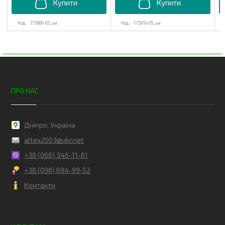
175000-05_ua
175010-05_ua
ПРО НАС
Дніпро, Україна
altex2003@ukr.net
+38 (066) 346-11-61
+38 (098) 694-99-52
Контакти