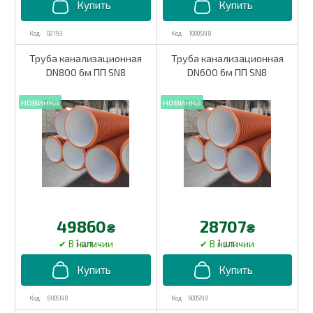
02193
1000SN8
Труба канализационная
Труба канализационная
DN800 6м ПП SN8
DN600 6м ПП SN8
49860
28707
₴
₴
1 шт.
1 шт.
800SN8
600SN8