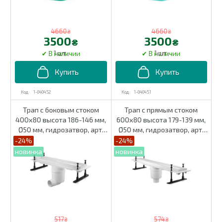
4660
4660
₴
₴
3500
3500
₴
₴
1 шт.
1 шт.
1-040452
1-040451
Трап c боковым стоком
Трап c прямым стоком
400х80 высота 186-146 мм,
600х80 высота 179-139 мм,
Ø50 мм, гидрозатвор, арт.
Ø50 мм, гидрозатвор, арт.
02196
02200
-24%
-24%
517
574
₴
₴