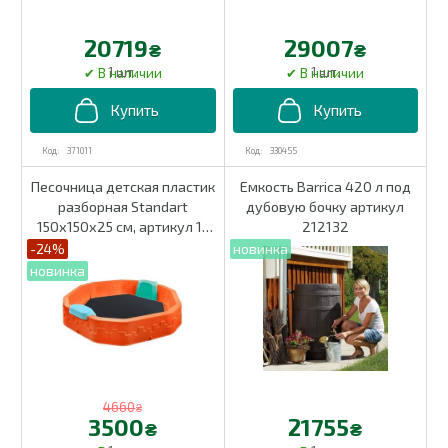
20719
29007
₴
₴
1 шт.
1 шт.
371011
330455
Песочница детская пластик
Емкость Barrica 420 л под
разборная Standart
дубовую бочку артикул
150х150х25 см, артикул 1-
212132
040450
-24%
4660
₴
3500
21755
₴
₴