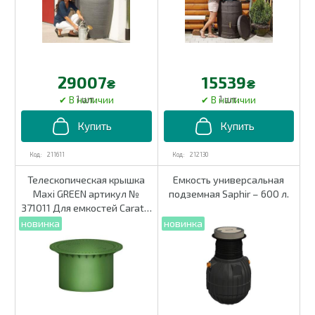
29007
15539
₴
₴
1 шт.
1 шт.
211611
212130
Телескопическая крышка
Емкость универсальная
Maxi GREEN артикул №
подземная Saphir – 600 л.
371011 Для емкостей Carat S
и Platin