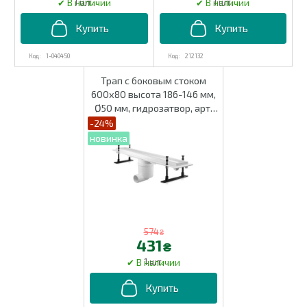
1 шт.
1 шт.
1-040450
212132
Трап c боковым стоком
600х80 высота 186-146 мм,
Ø50 мм, гидрозатвор, арт.
02203
-24%
574
₴
431
₴
1 шт.