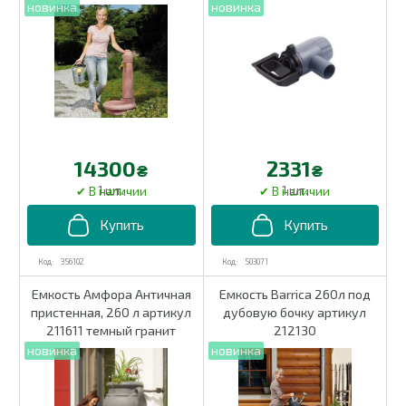
14300
2331
₴
₴
1 шт.
1 шт.
356102
503071
Емкость Амфора Античная
Емкость Barrica 260л под
пристенная, 260 л артикул
дубовую бочку артикул
211611 темный гранит
212130