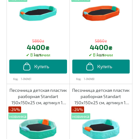
5860
5860
₴
₴
4400
4400
₴
₴
1 шт.
1 шт.
1-040461
1-040460
Песочница детская пластик
Песочница детская пластик
разборная Standart
разборная Standart
150х150х25 см, артикул 1-
150х150х25 см, артикул 1-
040452
040451
-24%
-24%