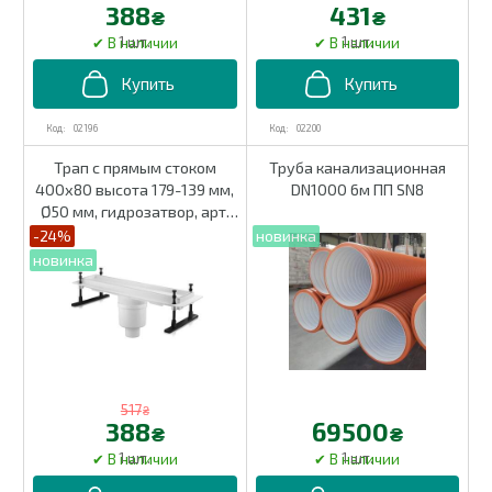
388
431
₴
₴
1 шт.
1 шт.
02196
02200
Трап c прямым стоком
Труба канализационная
400х80 высота 179-139 мм,
DN1000 6м ПП SN8
Ø50 мм, гидрозатвор, арт.
02193
-24%
517
₴
388
69500
₴
₴
1 шт.
1 шт.