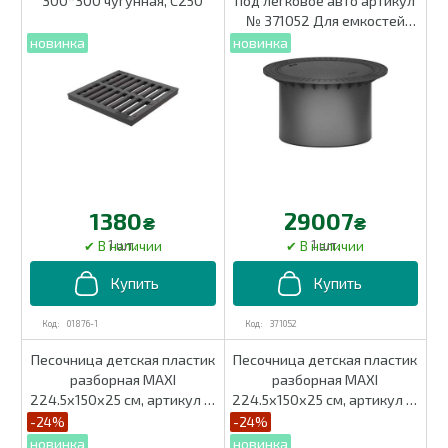
300*300 чугунная, С250
под легковое авто артикул
№ 371052 Для емкостей
Carat S и Platin
1380
29007
₴
₴
1 шт.
1 шт.
01876-1
371052
Песочница детская пластик
Песочница детская пластик
разборная MAXI
разборная MAXI
224.5х150х25 см, артикул 1-
224.5х150х25 см, артикул 1-
040461
040460
-24%
-24%