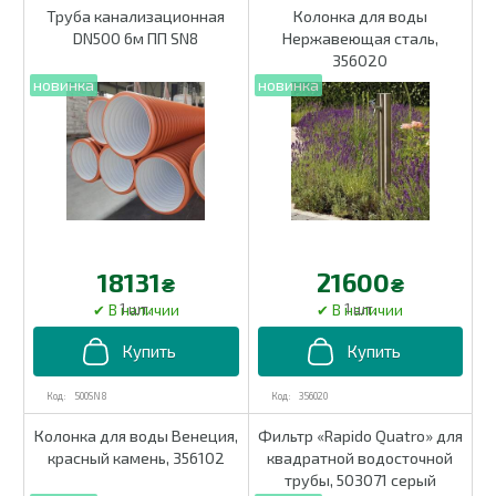
Труба канализационная
Колонка для воды
DN500 6м ПП SN8
Нержавеющая сталь,
356020
18131
21600
₴
₴
1 шт.
1 шт.
500SN8
356020
Колонка для воды Венеция,
Фильтр «Rapido Quatro» для
красный камень, 356102
квадратной водосточной
трубы, 503071 серый