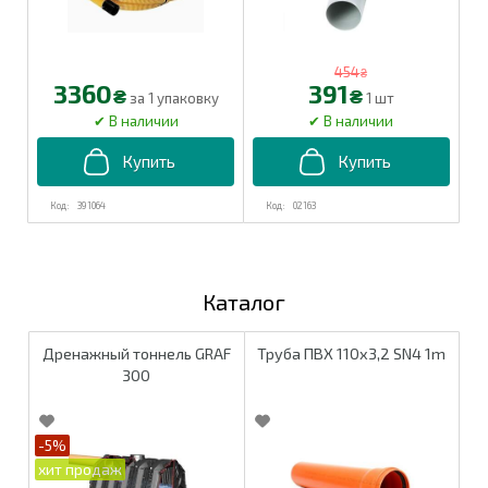
454
₴
3360
391
₴
₴
за 1 упаковку
1 шт
391064
02163
Каталог
Дренажный тоннель GRAF
Труба ПВХ 110х3,2 SN4 1m
300
-5%