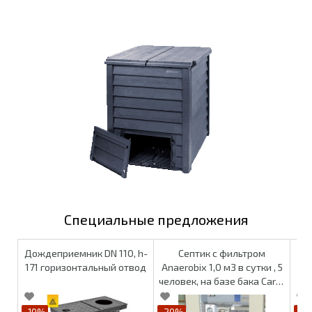
Специальные предложения
Дождеприемник DN 110, h-
Септик с фильтром
Па
171 горизонтальный отвод
Anaerobix 1,0 м3 в сутки , 5
12
человек, на базе бака Carat
S 2700
-10%
-20%
-1