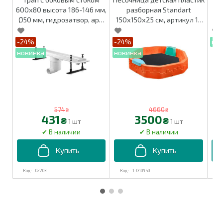
600х80 высота 186-146 мм,
разборная Standart
д
Ø50 мм, гидрозатвор, арт.
150х150х25 см, артикул 1-
02203
040450
-24%
-24%
574
4660
₴
₴
431
3500
₴
₴
1 шт
1 шт
02203
1-040450