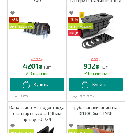
300
171 горизонтальный отвод
-5%
-10%
4422
983
₴
₴
4201
932
₴
₴
1 шт
1 шт
230010
325G,325Gs
Канал системы водоотвода
Труба канализационная
стандарт высота 148 мм
DN300 6м ПП SN8
артикул 01724