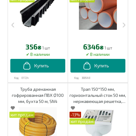
356
6346
₴
₴
1 шт
1 шт
01724
300SN8
Труба дренажная
Трап 150*150 мм,
гофрированная ПВХ Ø100
горизонтальный сток 50 мм,
мм, бухта 50 м, SN4
нержавеющая решетка,
гидрозатвор, арт. 02163
-13%