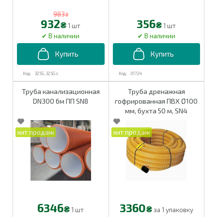
983
₴
932
356
₴
₴
1 шт
1 шт
325G,325Gs
01724
Труба канализационная
Труба дренажная
DN300 6м ПП SN8
гофрированная ПВХ Ø100
мм, бухта 50 м, SN4
6346
3360
₴
₴
1 шт
за 1 упаковку