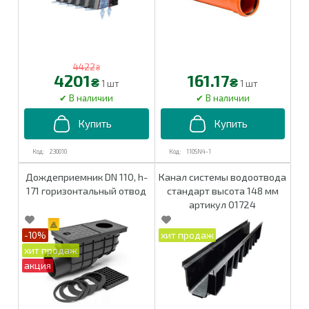
4422
₴
4201
161.17
₴
₴
1 шт
1 шт
230010
110SN4-1
Дождеприемник DN 110, h-
Канал системы водоотвода
171 горизонтальный отвод
стандарт высота 148 мм
артикул 01724
-10%