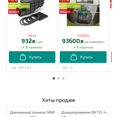
983
117000
₴
₴
932
93600
₴
₴
1 шт
за комплект
325G,325Gs
113
Хиты продаж
Дренажный тоннель GRAF
Дождеприемник DN 110, h-