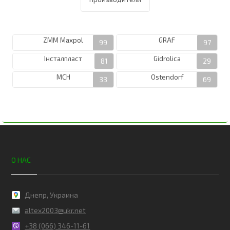
ZMM Maxpol
GRAF
Інсталпласт
Gidrolica
MCH
Ostendorf
О НАС
Днепр, Украина
altex2003@ukr.net
+38 (066) 346-11-61