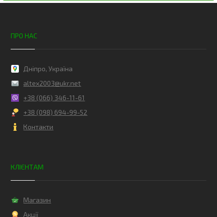
ПРО НАС
Дніпро, Україна
altex2003@ukr.net
+38 (066) 346-11-61
+38 (098) 694-99-52
Контакти
КЛІЄНТАМ
Магазин
Акції