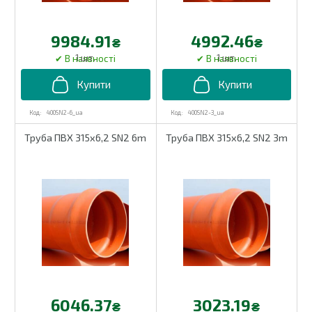
9984.91
4992.46
₴
₴
1 шт.
1 шт.
400SN2-6_ua
400SN2-3_ua
Труба ПВХ 315х6,2 SN2 6m
Труба ПВХ 315х6,2 SN2 3m
6046.37
3023.19
₴
₴