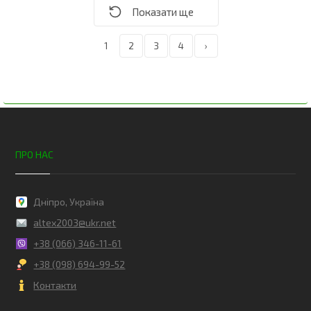
1
2
3
4
›
ПРО НАС
Дніпро, Україна
altex2003@ukr.net
+38 (066) 346-11-61
+38 (098) 694-99-52
Контакти