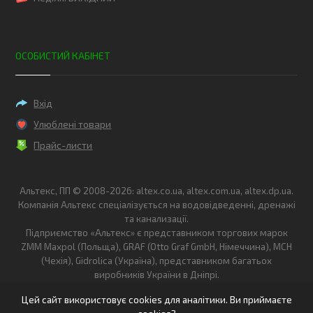
ОСОБИСТИЙ КАБІНЕТ
Вхід
Улюблені товари
Прайс-листи
Альтекс, ПП © 2008-2026: altex.co.ua, altex.com.ua, altex.dp.ua.
Компанія Альтекс спеціалізується на водовідведенні, дренажі
та канализації.
Підприємство «Альтекс» є представником торгових марок
ZMM Maxpol (Польща), GRAF (Otto Graf GmbH, Німеччина), MCH
(Чехія), Gidrolica (Україна), представником багатьох
виробників України в Дніпрі.