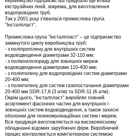
Керівництво підприємства придбало ще кілька
екструзійних ліній, зокрема, для виготовлення
водопровідних труб.
Так у 2001 році з'явилася промислова група
"Інсталпласт".
Промислова група "Інсталпласт" – це підприємство
замкнутого циклу виробництва труб:
- з поліпропілену для внутрішніх систем
водовідведення діаметрами 32-110 мм;
- з полівінілхлориду для зовнішніх мереж
водовідведення діаметрами 110-400 мм;
- з поліетилену для водопровідних систем діаметрами
20-400 мм;
- з поліетилену для систем газопостачання діаметрами
20-400 мм SDR-17,6 (3 атм) та SDR-11 (6 атм).
Окрім цього, "Інсталпласт" виробляє повний
асортимент фасонних частин для внутрішніх і
зовнішніх систем водовідведення, а також захисні
оболонки для телекомунікаційних систем і мереж.
Вся продукція виготовляється на високоякісному
обладнанні відомих зарубіжних фірм. Виробничий
процес контролюється комп'ютерною системою