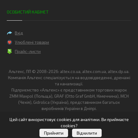
ОСОБИСТИЙ КАБІНЕТ
Вхід
Улюблені товари
Прайс-листи
Альтекс, ПП © 2008-2026: altex.co.ua, altex.com.ua, altex.dp.ua.
Компанія Альтекс спеціалізується на водовідведенні, дренажі
та канализації.
Підприємство «Альтекс» є представником торгових марок
ZMM Maxpol (Польща), GRAF (Otto Graf GmbH, Німеччина), MCH
(Чехія), Gidrolica (Україна), представником багатьох
виробників України в Дніпрі.