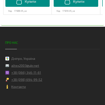
175000-05_ua
175010-05_ua
ПРО НАС
Дніпро, Україна
altex2003@ukr.net
+38 (066) 346-11-61
+38 (098) 694-99-52
Контакти