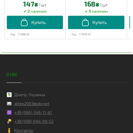
147
168
₴
₴
1 шт
1 шт
175000-05
175010-05
О НАС
Днепр, Украина
altex2003@ukr.net
+38 (066) 346-11-61
+38 (098) 694-99-52
Контакты