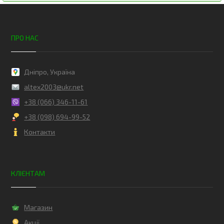
ПРО НАС
Дніпро, Україна
altex2003@ukr.net
+38 (066) 346-11-61
+38 (098) 694-99-52
Контакти
КЛІЄНТАМ
Магазин
Акції