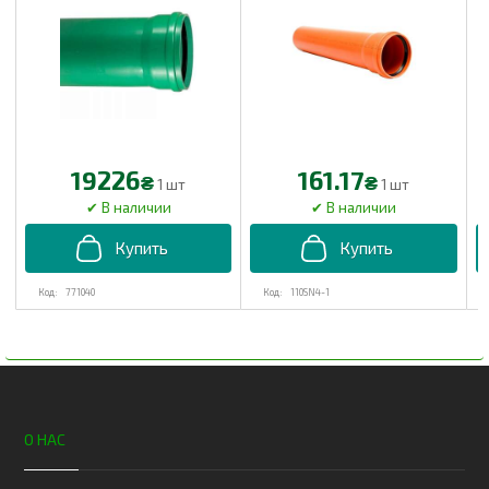
19226
161.17
₴
₴
1 шт
1 шт
771040
110SN4-1
О НАС