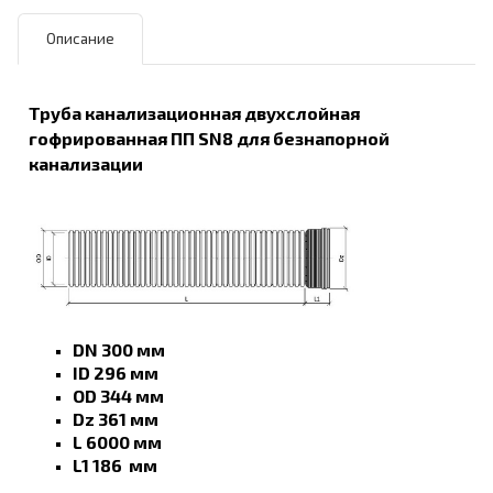
Описание
Труба канализационная двухслойная
гофрированная ПП SN8 для безнапорной
канализации
DN 300 мм
ID 296 мм
OD 344 мм
Dz 361 мм
L 6000 мм
L1 186 мм