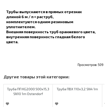
Трубы выпускаются в прямых отрезках
длиной 6 м / п + раструб,
комплектуются одним резиновым
уплотнителем.
Внешняя поверхность труб оранжевого цвета,
внутренняя поверхность гладкая белого
цвета.
509
Труба ПП KG2000 500х15,3
Труба ПВХ 110х3,2 SN4 1m
Т
SN10 1m Ostendorf