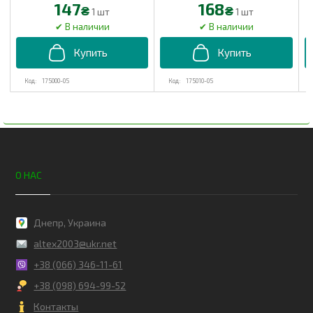
147
168
₴
₴
1 шт
1 шт
175000-05
175010-05
О НАС
Днепр, Украина
altex2003@ukr.net
+38 (066) 346-11-61
+38 (098) 694-99-52
Контакты