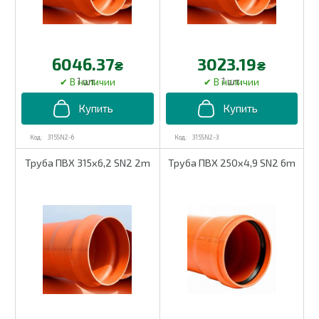
6046.37
3023.19
₴
₴
1 шт.
1 шт.
315SN2-6
315SN2-3
Труба ПВХ 315х6,2 SN2 2m
Труба ПВХ 250х4,9 SN2 6m