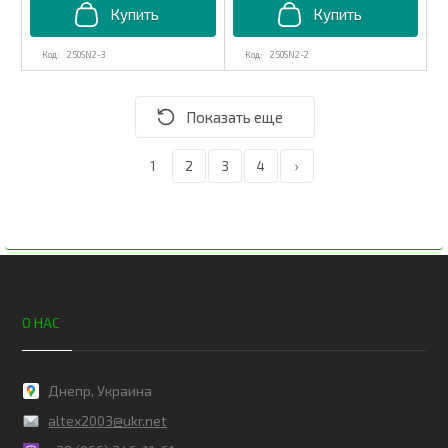
250SN2-3
250SN2-2
1
2
3
4
›
О НАС
Днепр, Украина
altex2003@ukr.net