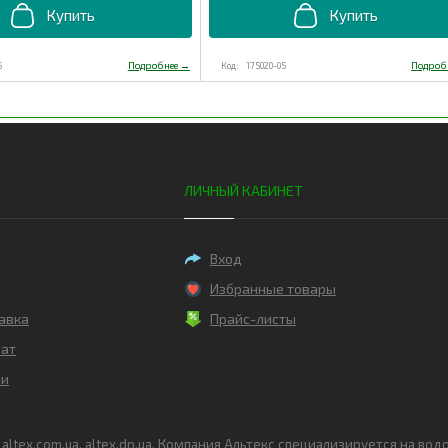
5
175020-05
ЛИЧНЫЙ КАБИНЕТ
Вход
Избранные товары
авка
Прайс-листы
рат
ли
a, altex.com.ua, altex.dp.ua. Компания Альтекс специализируется на в