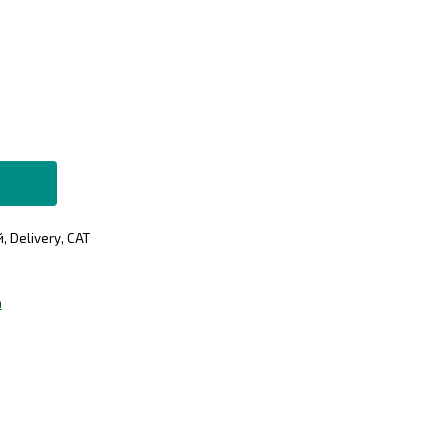
 Delivery, САТ
а