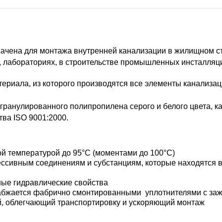
начена для монтажа внутренней канализации в жилищном ст
х, лабораториях, в строительстве промышленных инсталляци
ериала, из которого производятся все элементы канализац
.
гранулированного полипропилена серого и белого цвета, к
ва ISO 9001:2000.
кой температурой до 95°С (моментами до 100°С)
ессивным соединениям и субстанциям, которые находятся в 
ьные гидравлические свойства
набжается фабрично смонтированными уплотнителями с за
й, облегчающий транспортировку и ускоряющий монтаж