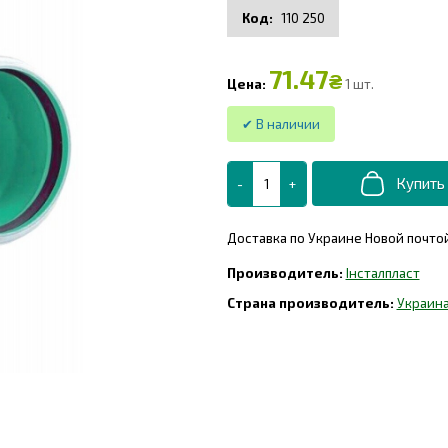
110 250
71.47
₴
1 шт.
Доставка по Украине Новой почтой,
Інсталпласт
Украин