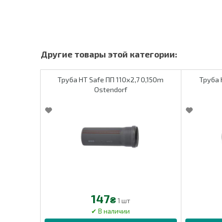
Труба HT Safe ПП 110х2,7 0,150m
Труба HT
Ostendorf
147
₴
1 шт