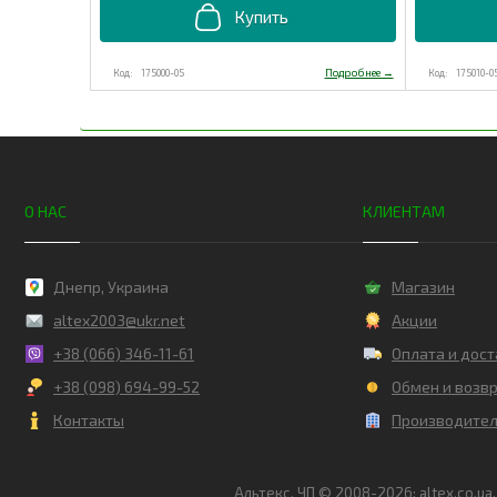
175000-05
175010-0
О НАС
КЛИЕНТАМ
Днепр, Украина
Магазин
altex2003@ukr.net
Акции
+38 (066) 346-11-61
Оплата и дост
+38 (098) 694-99-52
Обмен и возв
Контакты
Производите
Альтекс, ЧП © 2008-2026: altex.co.u