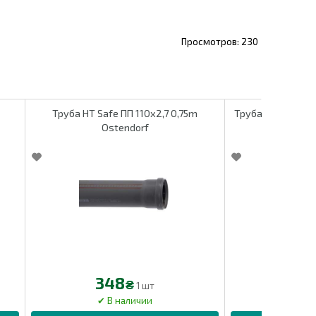
230
Труба HT Safe ПП 110х2,7 0,75m
Ostendorf
348
42
₴
1 шт