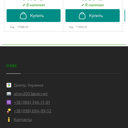
175000-05
175010-05
О НАС
Днепр, Украина
altex2003@ukr.net
+38 (066) 346-11-61
+38 (098) 694-99-52
Контакты