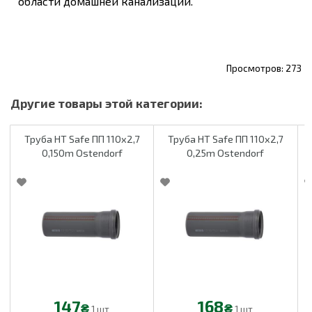
области домашней канализации.
273
Труба HT Safe ПП 110х2,7
Труба HT Safe ПП 110х2,7
0,150m Ostendorf
0,25m Ostendorf
147
168
₴
₴
1 шт
1 шт